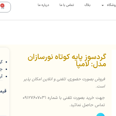
وشگاه
بلاگ
تماس با ما
درباره ما
0
گردسوز پایه کوتاه نورسازان
مدل: لامپا
گر
جن
آب
فروش بصورت حضوری، تلفنی و انلاین امکان پذیر
است.
قیمت
جهت خرید بصورت تلفنی با شماره 09127607031
تماس حاصل نمائید.