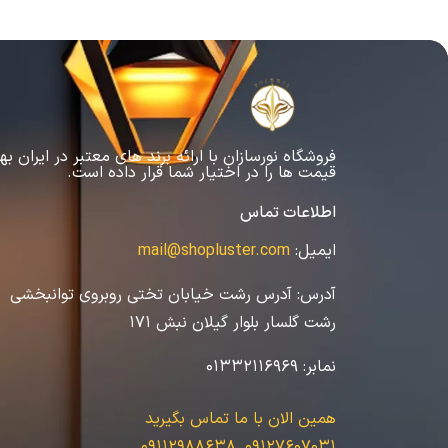
فروشگاه نورسازان با ارائه برند های معتبر در ایران به
قیمت ها را در اختیار شما قرار داده است.
اطلاعات تماس
ایمیل:
mail@shopluster.com
آدرس:
آدرس رشت خیابان تختی روبروی توانبخشی
رشت گلسار بلوار گیلان نبش 171
نمابر:
01332116969
همین الان با ما تماس بگیرید
09127607031_09112988638