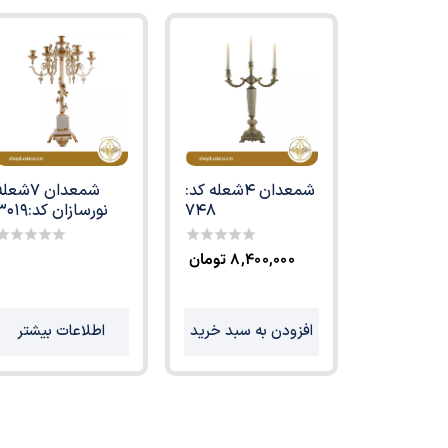
شمعدان 4شعله کد:
شمعدان 7شعل
748
نورسازان کد:3019
۸,۴۰۰,۰۰۰
تومان
0
0
ut
out
f
of
5
5
افزودن به سبد خرید
اطلاعات بیشتر