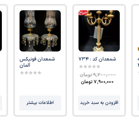
حراج!
ه
شمعدان کد : 734
شمعدان فونیکس
آلمان
0
۹,۲۰۰,۰۰۰
تومان
out
0
۷,۹۰۰,۰۰۰
تومان
of
out
o
5
of
o
5
افزودن به سبد خرید
اطلاعات بیشتر
ا