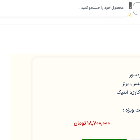
تلفن
تماس:
09112988638
دسوز
س: برنز
کاری: آنتیک
 ویژه :
۱۸,۷۰۰,۰۰۰
تومان