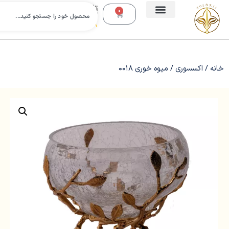
تلفن
0
تماس:
09112988638
خانه
/
اکسسوری
/ میوه خوری 0018