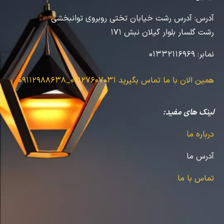
آدرس:
آدرس رشت خیابان تختی روبروی توانبخشی
رشت گلسار بلوار گیلان نبش 171
نمابر:
01332116969
همین الان با ما تماس بگیرید
09127607031_09112988638
لینک های مفید:
درباره ما
آدرس ما
تماس با ما