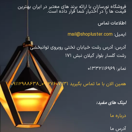
فروشگاه نورسازان با ارائه برند های معتبر در ایران بهترین
قیمت ها را در اختیار شما قرار داده است.
اطلاعات تماس
ایمیل:
mail@shopluster.com
آدرس:
آدرس رشت خیابان تختی روبروی توانبخشی
رشت گلسار بلوار گیلان نبش 171
نمابر:
01332116969
همین الان با ما تماس بگیرید
09127607031_09112988638
لینک های مفید:
درباره ما
آدرس ما