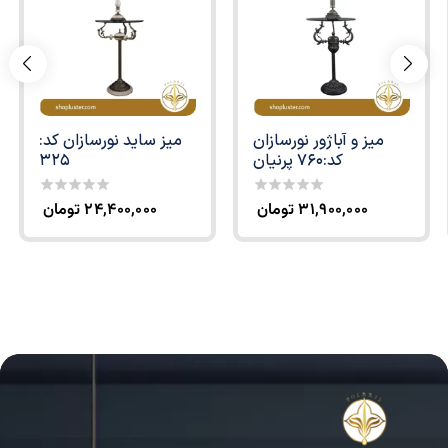
میز و آباژور نورسازان
میز ساید نورسازان کد:
کد:760 پرنیان
325
۳۱,۹۰۰,۰۰۰
تومان
۲۴,۴۰۰,۰۰۰
تومان
0
0
out
out
of
of
5
5