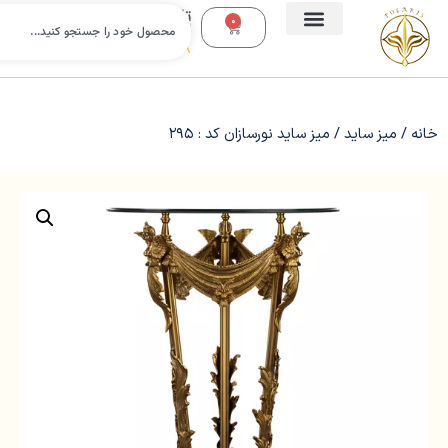
تلفن
0
تماس:
09112988638
خانه
/
میز ساید
/ میز ساید نورسازان کد : 295