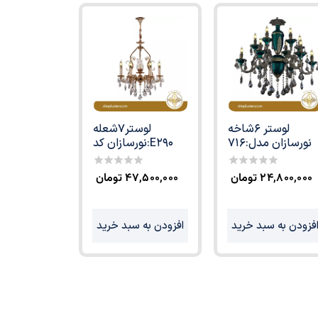
لوستر 6شاخه
لوستر7شعله
نورسازان مدل:716
نورسازان کد:E290
۲۴,۸۰۰,۰۰۰
تومان
۴۷,۵۰۰,۰۰۰
تومان
0
0
out
out
of
of
5
5
فزودن به سبد خرید
افزودن به سبد خرید