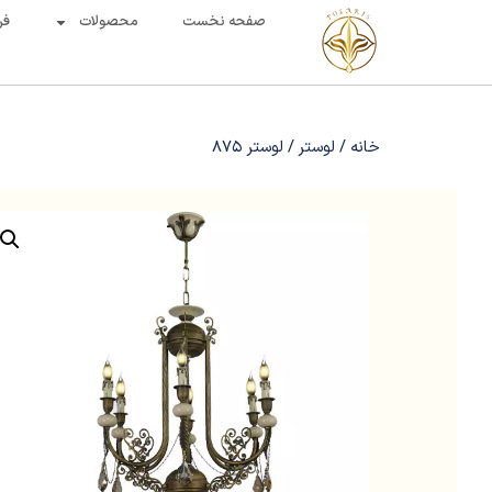
صفحه نخست
محصولات
فر
خانه
/
لوستر
/ لوستر 875