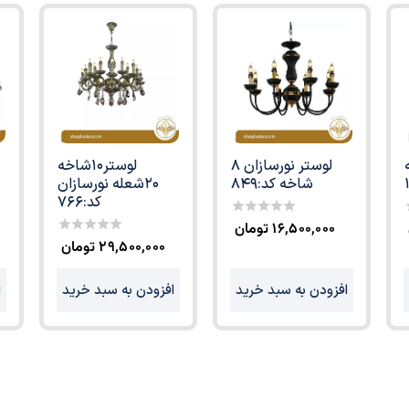
ه
لوستر نورسازان 8
لوستر10شاخه
شاخه کد:849
20شعله نورسازان
کد:766
۱۶,۵۰۰,۰۰۰
تومان
0
out
o
۲۹,۵۰۰,۰۰۰
تومان
0
of
o
out
5
of
افزودن به سبد خرید
افزودن به سبد خرید
ا
5