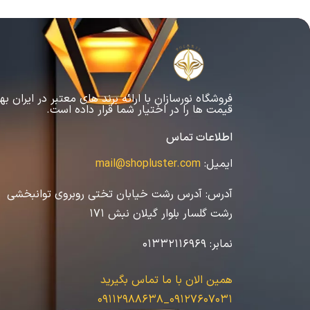
فروشگاه نورسازان با ارائه برند های معتبر در ایران به
قیمت ها را در اختیار شما قرار داده است.
اطلاعات تماس
ایمیل:
mail@shopluster.com
آدرس:
آدرس رشت خیابان تختی روبروی توانبخشی
رشت گلسار بلوار گیلان نبش 171
نمابر:
01332116969
همین الان با ما تماس بگیرید
09127607031_09112988638