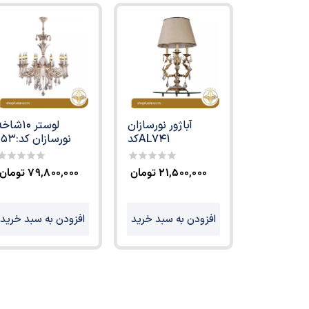
آباژور نورسازان
لوستر 10شاخ
کدAL741
نورسازان کد:153
۲۱,۵۰۰,۰۰۰
تومان
۷۹,۸۰۰,۰۰۰
تومان
0
0
ut
out
f
of
5
5
افزودن به سبد خرید
افزودن به سبد خرید