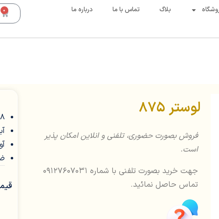
وشگاه
بلاگ
تماس با ما
درباره ما
0
لوستر 875
8شاخه
آب
فروش بصورت حضوری، تلفنی و انلاین امکان پذیر
آو
است.
ضم
جهت خرید بصورت تلفنی با شماره 09127607031
تماس حاصل نمائید.
قیمت