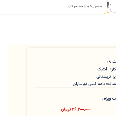
تلفن
تماس:
09112988638
کاری آنتیک
یز کریستالی
انت نامه کتبی نورسازان
 ویژه :
۲۶,۲۰۰,۰۰۰
تومان