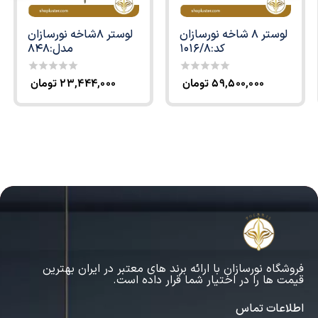
لوستر 8 شاخه نورسازان
لوستر 8شاخه نورسازان
کد:1016/8
مدل:848
۵۹,۵۰۰,۰۰۰
تومان
۲۳,۴۴۴,۰۰۰
تومان
0
0
out
out
of
of
5
5
فروشگاه نورسازان با ارائه برند های معتبر در ایران بهترین
قیمت ها را در اختیار شما قرار داده است.
اطلاعات تماس