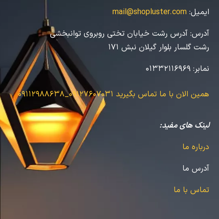
ایمیل:
mail@shopluster.com
آدرس:
آدرس رشت خیابان تختی روبروی توانبخشی
رشت گلسار بلوار گیلان نبش 171
نمابر:
01332116969
همین الان با ما تماس بگیرید
09127607031_09112988638
لینک های مفید:
درباره ما
آدرس ما
تماس با ما