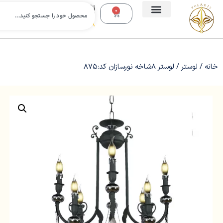
تلفن
0
تماس:
09112988638
خانه
/
لوستر
/ لوستر 8شاخه نورسازان کد:875