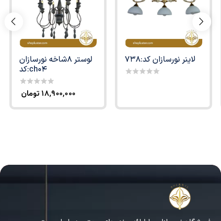
لاینر نورسازان کد:738
لوستر 8شاخه نورسازان
کد:ch04
0
out
۱۸,۹۰۰,۰۰۰
تومان
0
of
out
5
of
5