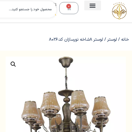
تلفن
0
تماس:
09112988638
خانه
/
لوستر
/ لوستر 8شاخه نورسازان کد:8026