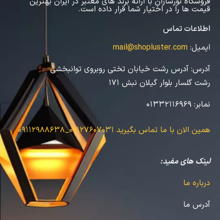
فروشگاه نورسازان با ارائه برند های معتبر در ایران بهترین
قیمت ها را در اختیار شما قرار داده است.
اطلاعات تماس
ایمیل:
mail@shopluster.com
آدرس:
آدرس رشت خیابان تختی روبروی توانبخشی
رشت گلسار بلوار گیلان نبش 171
نمابر:
01332116969
همین الان با ما تماس بگیرید
09127607031_09112988638
لینک های مفید:
درباره ما
آدرس ما