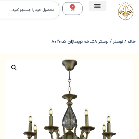
تلفن
0
تماس:
09112988638
خانه
/
لوستر
/ لوستر 8شاخه نورسازان کد:8020