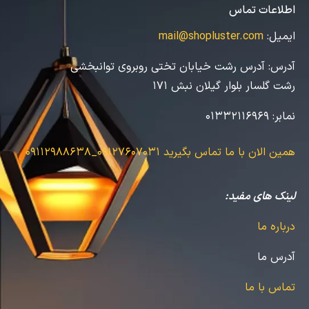
اطلاعات تماس
ایمیل:
mail@shopluster.com
آدرس:
آدرس رشت خیابان تختی روبروی توانبخشی
رشت گلسار بلوار گیلان نبش 171
نمابر:
01332116969
همین الان با ما تماس بگیرید
09127607031_09112988638
لینک های مفید:
درباره ما
آدرس ما
تماس با ما