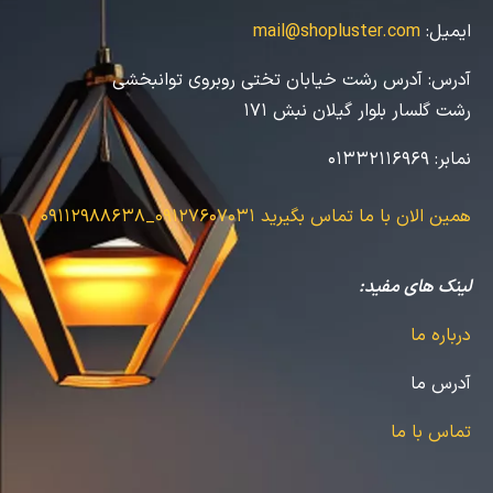
ایمیل:
mail@shopluster.com
آدرس:
آدرس رشت خیابان تختی روبروی توانبخشی
رشت گلسار بلوار گیلان نبش 171
نمابر:
01332116969
همین الان با ما تماس بگیرید
09127607031_09112988638
لینک های مفید:
درباره ما
آدرس ما
تماس با ما