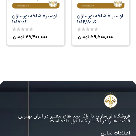
لوستر 8 شاخه نورسازان
لوستر8 شاخه نورسازان
کد:1016/8
کد:1017
۵۹,۵۰۰,۰۰۰
تومان
۴۹,۴۰۰,۰۰۰
تومان
0
0
out
out
of
of
5
5
فروشگاه نورسازان با ارائه برند های معتبر در ایران بهترین
قیمت ها را در اختیار شما قرار داده است.
اطلاعات تماس