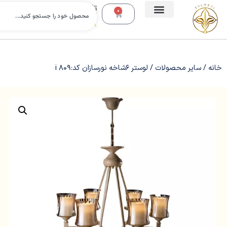
تلفن
0
تماس:
09112988638
خانه
/
سایر محصولات
/ لوستر 6شاخه نورسازان کد:809 i