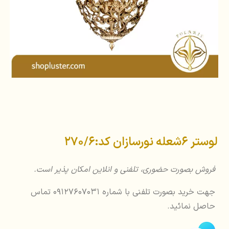
لوستر 6شعله نورسازان کد:270/6
فروش بصورت حضوری، تلفنی و انلاین امکان پذیر است.
جهت خرید بصورت تلفنی با شماره 09127607031 تماس
حاصل نمائید.