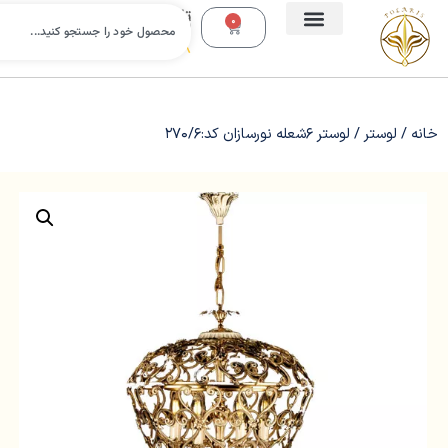
تلفن
0
تماس:
09112988638
خانه
/
لوستر
/ لوستر 6شعله نورسازان کد:270/6