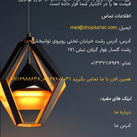
قیمت ها را در اختیار شما قرار داده است.
اطلاعات تماس
ایمیل:
mail@shopluster.com
آدرس:
آدرس رشت خیابان تختی روبروی توانبخشی
رشت گلسار بلوار گیلان نبش 171
نمابر:
01332116969
همین الان با ما تماس بگیرید
09127607031_09112988638
لینک های مفید:
درباره ما
آدرس ما