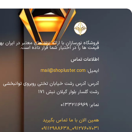
فروشگاه نورسازان با ارائه برند های معتبر در ایران به
قیمت ها را در اختیار شما قرار داده است.
اطلاعات تماس
ایمیل:
mail@shopluster.com
آدرس:
آدرس رشت خیابان تختی روبروی توانبخشی
رشت گلسار بلوار گیلان نبش 171
نمابر:
01332116969
همین الان با ما تماس بگیرید
09127607031_09112988638