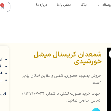
وشگاه
بلاگ
تماس با ما
درباره ما
0
شمعدان کریستال میشل
خورشیدی
کر
طر
قط
فروش بصورت حضوری، تلفنی و انلاین امکان پذیر
مو
است.
جهت خرید بصورت تلفنی با شماره 09127607031
قیمت
تماس حاصل نمائید.