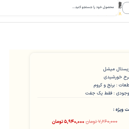
تلفن
تماس:
09112988638
یستال میشل
ح خورشیدی
عات : برنج و کروم
جودی : فقط یک جفت
 ویژه :
۷,۲۶۰,۰۰۰
تومان
۵,۹۴۰,۰۰۰
تومان