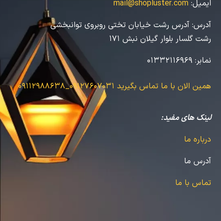
ایمیل:
mail@shopluster.com
آدرس:
آدرس رشت خیابان تختی روبروی توانبخشی
رشت گلسار بلوار گیلان نبش 171
نمابر:
01332116969
همین الان با ما تماس بگیرید
09127607031_09112988638
لینک های مفید:
درباره ما
آدرس ما
تماس با ما