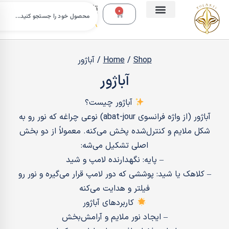
تلفن
0
تماس:
09112988638
Shop
/
Home
/
آباژور
آباژور
آباژور چیست؟
آباژور (از واژه فرانسوی abat-jour) نوعی چراغه که نور رو به
شکل ملایم و کنترل‌شده پخش می‌کنه. معمولاً از دو بخش
اصلی تشکیل می‌شه:
– پایه: نگهدارنده لامپ و شید
– کلاهک یا شید: پوششی که دور لامپ قرار می‌گیره و نور رو
فیلتر و هدایت می‌کنه
کاربردهای آباژور
– ایجاد نور ملایم و آرامش‌بخش