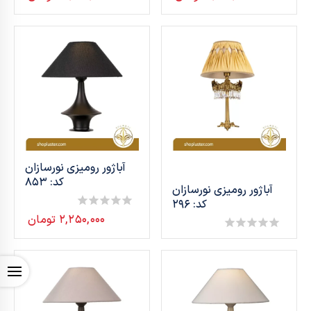
out
out
of
of
5
5
آباژور رومیزی نورسازان
کد: 853
آباژور رومیزی نورسازان
کد: 296
۲,۲۵۰,۰۰۰
تومان
0
out
0
of
out
5
of
OPEN
5