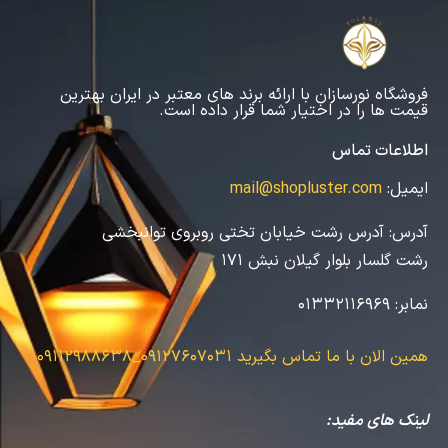
فروشگاه نورسازان با ارائه برند های معتبر در ایران بهترین
قیمت ها را در اختیار شما قرار داده است.
اطلاعات تماس
ایمیل:
mail@shopluster.com
آدرس:
آدرس رشت خیابان تختی روبروی توانبخشی
رشت گلسار بلوار گیلان نبش 171
نمابر:
01332116969
همین الان با ما تماس بگیرید
09127607031_09112988638
لینک های مفید: