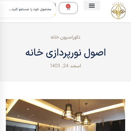
تلفن
0
تماس:
09112988638
دکوراسیون خانه
اصول نورپردازی خانه
اسفند 24, 1403