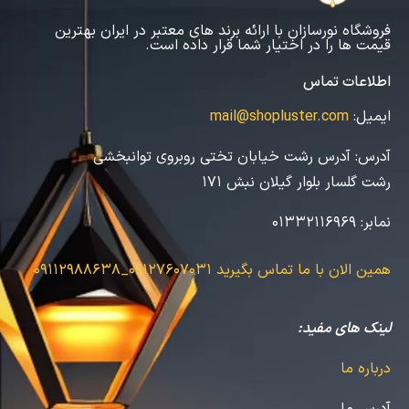
فروشگاه نورسازان با ارائه برند های معتبر در ایران بهترین
قیمت ها را در اختیار شما قرار داده است.
اطلاعات تماس
ایمیل:
mail@shopluster.com
آدرس:
آدرس رشت خیابان تختی روبروی توانبخشی
رشت گلسار بلوار گیلان نبش 171
نمابر:
01332116969
همین الان با ما تماس بگیرید
09127607031_09112988638
لینک های مفید:
درباره ما